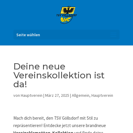
Seite wählen
Deine neue
Vereinskollektion ist
da!
von
Hauptverein
|
März 27, 2025
|
Allgemein
,
Hauptverein
Mach dich bereit, den TSV Göllsdorf mit Stil zu
repräsentieren! Entdecke jetzt unsere brandneue
Vereinsklamotten-Kollektion
und finde deine